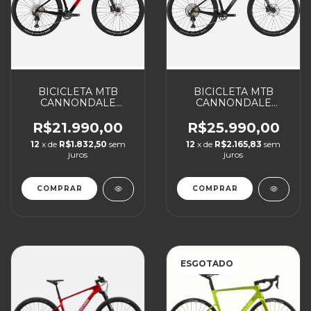
BICICLETA MTB
BICICLETA MTB
CANNONDALE
CANNONDALE
SCALPEL HT
SCALPEL HT
CARBON 4
CARBON 3
R$21.990,00
R$25.990,00
12
x de
R$1.832,50
sem
12
x de
R$2.165,83
sem
juros
juros
COMPRAR
COMPRAR
ESGOTADO