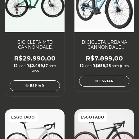
BICICLETA MTB
BICICLETA URBANA
CANNONDALE
CANNONDALE
SCALPEL CARBON 4
TREADWELL EQ
REMIXTE
R$29.990,00
R$7.899,00
12
x de
R$2.499,17
sem
12
x de
R$658,25
sem juros
juros
ESPIAR
ESPIAR
ESGOTADO
ESGOTADO