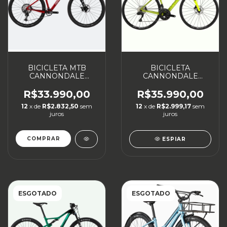
BICICLETA MTB
BICICLETA
CANNONDALE
CANNONDALE
SCALPEL HT
SUPERSIX EVO 3
CARBON 2
R$33.990,00
R$35.990,00
12
x de
R$2.832,50
sem
12
x de
R$2.999,17
sem
juros
juros
COMPRAR
ESPIAR
ESGOTADO
ESGOTADO