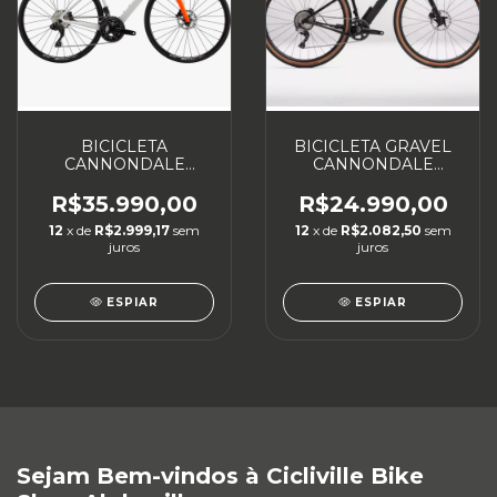
BICICLETA
BICICLETA GRAVEL
CANNONDALE
CANNONDALE
SUPERSIX EVO 3
TOPSTONE 4
R$35.990,00
R$24.990,00
12
x de
R$2.999,17
sem
12
x de
R$2.082,50
sem
juros
juros
ESPIAR
ESPIAR
Sejam Bem-vindos à Cicliville Bike