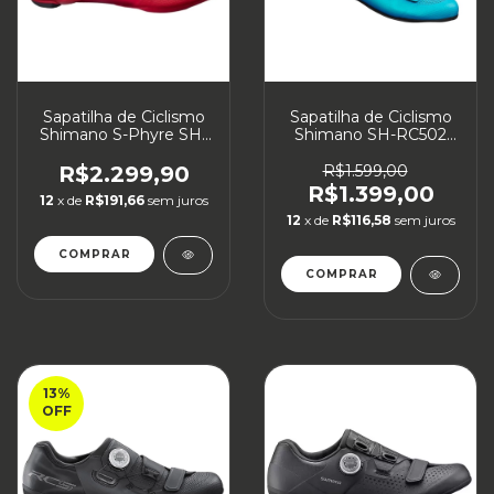
Sapatilha de Ciclismo
Sapatilha de Ciclismo
Shimano S-Phyre SH-
Shimano SH-RC502
RC902 Speed
CARBON Speed
Feminino
R$2.299,90
R$1.599,00
R$1.399,00
12
x de
R$191,66
sem juros
12
x de
R$116,58
sem juros
COMPRAR
COMPRAR
13
%
OFF