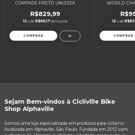
COMPASS PRETO UNISSEX
WORLD CHA
BRANCO M
R$829,99
R$99
12
x de
R$69,17
sem juros
12
x de
R$83
COMPRAR
COMPRAR
Sejam Bem-vindos à Cicliville Bike
Shop Alphaville
Somos uma loja especializada em produtos para ciclismo
localizada em Alphaville, São Paulo. Fundada em 2012 com