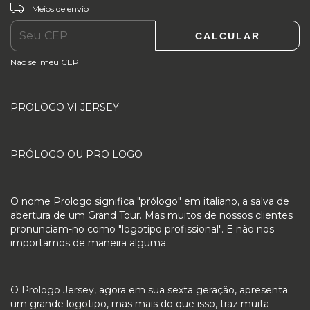
ALTERAR CEP
Entregas para o CEP:
Meios de envio
CALCULAR
Não sei meu CEP
PROLOGO VI JERSEY
PRÓLOGO OU PRO LOGO
O nome Prologo significa "prólogo" em italiano, a salva de
abertura de um Grand Tour. Mas muitos de nossos clientes
pronunciam-no como "logotipo profissional". E não nos
importamos de maneira alguma.
O Prologo Jersey, agora em sua sexta geração, apresenta
um grande logotipo, mas mais do que isso, traz muita