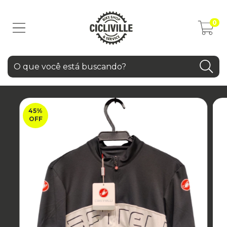
0
45
%
OFF