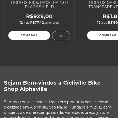
ÓCULOS 100% RACETRAP 3.0
ÓCULOS OAKL
BLACK SHIELD
TRANSPARENT 
LENTE P
R$929,00
R$1.8
12
x de
R$77,42
sem juros
12
x de
R$150
COMPRAR
COMPRAR
Sejam Bem-vindos à Cicliville Bike
Shop Alphaville
Somos uma loja especializada em produtos para ciclismo
localizada em Alphaville, São Paulo. Fundada em 2012 com
o objetivo de oferecer qualidade, variedade, preço justo e
principalmente um atendimento diferenciado aos nossos