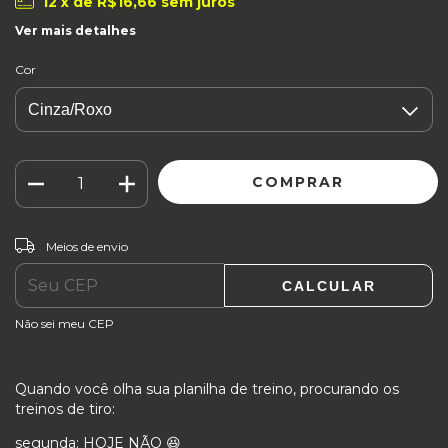
12
x de
R$16,66
sem juros
Ver mais detalhes
Cor
ALTERAR CEP
Entregas para o CEP:
Meios de envio
CALCULAR
Não sei meu CEP
Quando você olha sua planilha de treino, procurando os
treinos de tiro:
segunda: HOJE NÃO 😆